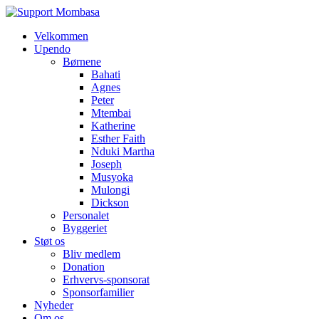
Velkommen
Upendo
Børnene
Bahati
Agnes
Peter
Mtembai
Katherine
Esther Faith
Nduki Martha
Joseph
Musyoka
Mulongi
Dickson
Personalet
Byggeriet
Støt os
Bliv medlem
Donation
Erhvervs-sponsorat
Sponsorfamilier
Nyheder
Om os