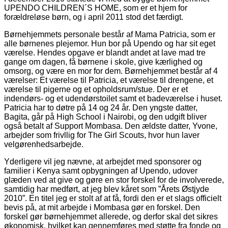
UPENDO CHILDREN´S HOME, som er et hjem for
forældreløse børn, og i april 2011 stod det færdigt.
Børnehjemmets personale består af Mama Patricia, som er
alle børnenes plejemor. Hun bor på Upendo og har sit eget
værelse. Hendes opgave er blandt andet at lave mad tre
gange om dagen, få børnene i skole, give kærlighed og
omsorg, og være en mor for dem. Børnehjemmet består af 4
værelser: Et værelse til Patricia, et værelse til drengene, et
værelse til pigerne og et opholdsrum/stue. Der er et
indendørs- og et udendørstoilet samt et badeværelse i huset.
Patricia har to døtre på 14 og 24 år. Den yngste datter,
Bagita, går på High School i Nairobi, og den udgift bliver
også betalt af Support Mombasa. Den ældste datter, Yvone,
arbejder som frivllig for The Girl Scouts, hvor hun laver
velgørenhedsarbejde.
Yderligere vil jeg nævne, at arbejdet med sponsorer og
familier i Kenya samt opbygningen af Upendo, udover
glæden ved at give og gøre en stor forskel for de involverede,
samtidig har medført, at jeg blev kåret som ”Årets Østjyde
2010”. En titel jeg er stolt af at få, fordi den er et slags officielt
bevis på, at mit arbejde i Mombasa gør en forskel. Den
forskel gør børnehjemmet allerede, og derfor skal det sikres
økonomisk, hvilket kan gennemføres med støtte fra fonde og