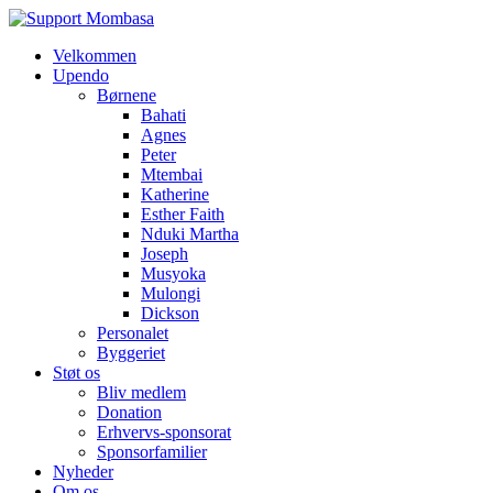
Velkommen
Upendo
Børnene
Bahati
Agnes
Peter
Mtembai
Katherine
Esther Faith
Nduki Martha
Joseph
Musyoka
Mulongi
Dickson
Personalet
Byggeriet
Støt os
Bliv medlem
Donation
Erhvervs-sponsorat
Sponsorfamilier
Nyheder
Om os