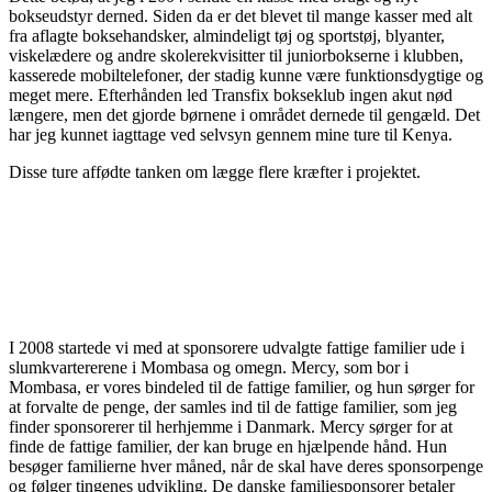
bokseudstyr derned. Siden da er det blevet til mange kasser med alt
fra aflagte boksehandsker, almindeligt tøj og sportstøj, blyanter,
viskelædere og andre skolerekvisitter til juniorbokserne i klubben,
kasserede mobiltelefoner, der stadig kunne være funktionsdygtige og
meget mere. Efterhånden led Transfix bokseklub ingen akut nød
længere, men det gjorde børnene i området dernede til gengæld. Det
har jeg kunnet iagttage ved selvsyn gennem mine ture til Kenya.
Disse ture affødte tanken om lægge flere kræfter i projektet.
I 2008 startede vi med at sponsorere udvalgte fattige familier ude i
slumkvartererene i Mombasa og omegn. Mercy, som bor i
Mombasa, er vores bindeled til de fattige familier, og hun sørger for
at forvalte de penge, der samles ind til de fattige familier, som jeg
finder sponsorerer til herhjemme i Danmark. Mercy sørger for at
finde de fattige familier, der kan bruge en hjælpende hånd. Hun
besøger familierne hver måned, når de skal have deres sponsorpenge
og følger tingenes udvikling. De danske familiesponsorer betaler