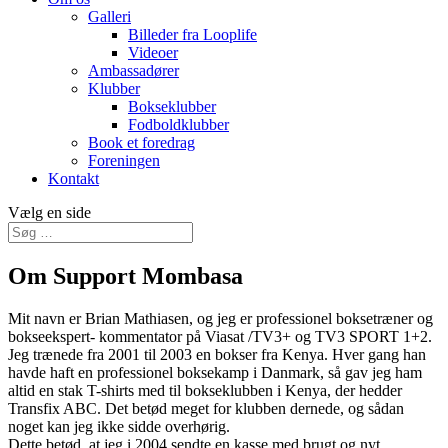
Galleri
Billeder fra Looplife
Videoer
Ambassadører
Klubber
Bokseklubber
Fodboldklubber
Book et foredrag
Foreningen
Kontakt
Vælg en side
Om Support Mombasa
Mit navn er Brian Mathiasen, og jeg er professionel boksetræner og
bokseekspert- kommentator på Viasat /TV3+ og TV3 SPORT 1+2.
Jeg trænede fra 2001 til 2003 en bokser fra Kenya. Hver gang han
havde haft en professionel boksekamp i Danmark, så gav jeg ham
altid en stak T-shirts med til bokseklubben i Kenya, der hedder
Transfix ABC. Det betød meget for klubben dernede, og sådan
noget kan jeg ikke sidde overhørig.
Dette betød, at jeg i 2004 sendte en kasse med brugt og nyt