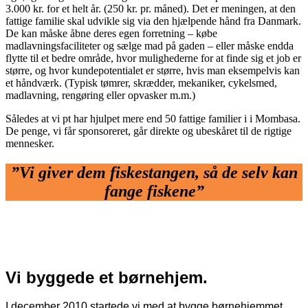
3.000 kr. for et helt år. (250 kr. pr. måned). Det er meningen, at den
fattige familie skal udvikle sig via den hjælpende hånd fra Danmark.
De kan måske åbne deres egen forretning – købe
madlavningsfaciliteter og sælge mad på gaden – eller måske endda
flytte til et bedre område, hvor mulighederne for at finde sig et job er
større, og hvor kundepotentialet er større, hvis man eksempelvis kan
et håndværk. (Typisk tømrer, skrædder, mekaniker, cykelsmed,
madlavning, rengøring eller opvasker m.m.)
Således at vi pt har hjulpet mere end 50 fattige familier i i Mombasa.
De penge, vi får sponsoreret, går direkte og ubeskåret til de rigtige
mennesker.
”Vi giver dem fiskestangen, så de selv kan
fange fiskene”
Vi byggede et børnehjem.
I december 2010 startede vi med at bygge børnehjemmet